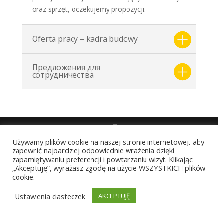
oraz sprzęt, oczekujemy propozycji.
Oferta pracy – kadra budowy
Предложения для
сотрудничества
Używamy plików cookie na naszej stronie internetowej, aby
Zaprojektowano i wykonano dla Rembud Sp. z o.o.
zapewnić najbardziej odpowiednie wrażenia dzięki
Copyright © Rembud 2021
zapamiętywaniu preferencji i powtarzaniu wizyt. Klikając
„Akceptuję”, wyrażasz zgodę na użycie WSZYSTKICH plików
cookie.
Ustawienia ciasteczek
AKCEPTUJĘ