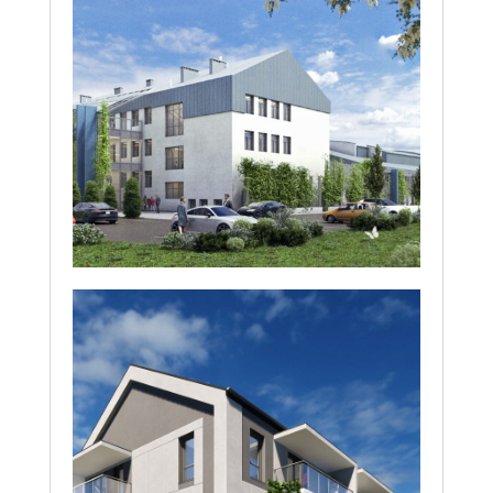
Rozbudowa budynku
dydaktycznego WNoZiNS
przy ul. Wojska Polskiego
51 w Ciechanowie