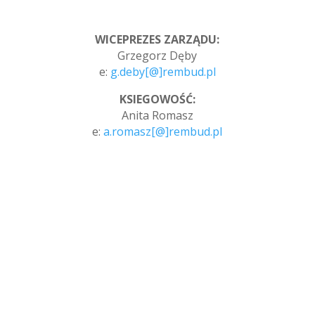
WICEPREZES ZARZĄDU:
Grzegorz Dęby
e:
g.deby[@]rembud.pl
KSIEGOWOŚĆ:
Anita Romasz
e:
a.romasz[@]rembud.pl