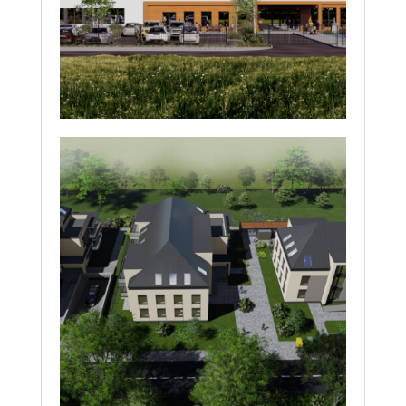
podstawowej z oddziałami
przedszkolnymi wraz z
zagospodarowaniem
terenu i infrastrukturą
towarzyszącą w Nadmie
Budowa Zespołu
Budynków Mieszkalnych
Wielorodzinnych W
Sierpcu, Ul. Dworcowa