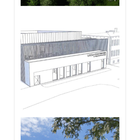
Rozbudowa budynku
Szkoły Podstawowej w
Nosarzewie Borowym o
budynek sali
gimnastycznej z zapleczem
szatniowym i
magazynowym