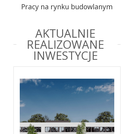
Pracy na rynku budowlanym
AKTUALNIE
REALIZOWANE
INWESTYCJE
Rozbudowa i przebudowa
w formule „zaprojektuj i
wybuduj” budynku szkoły