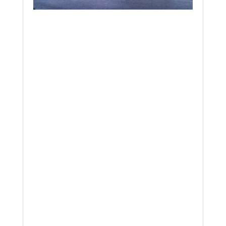
Budowa Powiatowego
Centrum Sportu i Zdrowia
przy Zespole Szkół w
Olsztynku – I ETAP